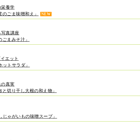
の栄養学
茸のごま味噌和え」
NEW
る写真講座
のごまみそ汁」
ダイエット
ホットサラダ」
血の真実
布と切り干し大根の和え物」
しじゃがいもの味噌スープ」