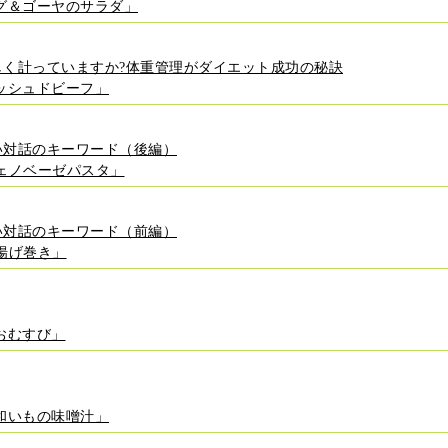
グ＆ゴーヤのサラダ」
しく計っていますか?体重管理がダイエット成功の秘訣
ッシュドビーフ」
い対話のキーワード（後編）
ェノベーゼパスタ」
い対話のキーワード（前編）
揚げ巻き」
おむすび」
和いもの味噌汁」