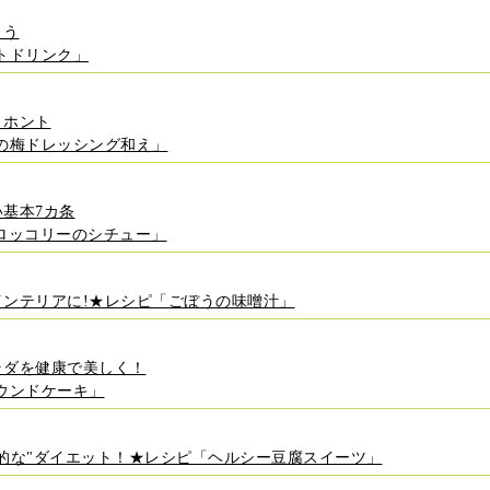
ょう
トドリンク」
・ホント
の梅ドレッシング和え」
基本7カ条
ロッコリーのシチュー」
インテリアに!★レシピ「ごぼうの味噌汁」
ラダを健康で美しく！
ウンドケーキ」
的な"ダイエット！★レシピ「ヘルシー豆腐スイーツ」