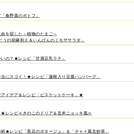
ピ「春野菜のポトフ」
生命を宿した～植物のたまご～
どうの胡麻和え＆いんげんのミモザサラダ」
いいの？★レシピ「甘酒豆乳ラテ」
本当にスゴイ！★レシピ「蓮根入り豆腐ハンバーグ」
むアイデア＆レシピ「ビスケットケーキ」★
ト★レシピ≪きのこのドリア＆玄米ニョッキ風≫
浴術★レシピ「黒豆のポタージュ」＆「チャイ風玄妙茶」