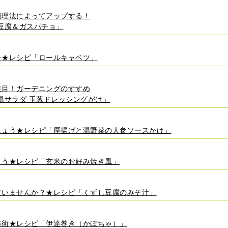
調理法によってアップする！
豆腐＆ガスパチョ」
を★レシピ「ロールキャベツ」
注目！ガーデニングのすすめ
温サラダ 玉葱ドレッシングがけ」
しょう★レシピ「厚揚げと温野菜の人参ソースかけ」
ょう★レシピ「玄米のお好み焼き風」
ていませんか？★レシピ「くずし豆腐のみそ汁」
歩術★レシピ「伊達巻き（かぼちゃ）」