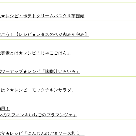
性★レシピ：ポテトクリームパスタ＆芋饅頭
防ごう！【レシピ★レタスのベジ肉みそ包み】
栄養素とは★レシピ「じゃこごはん」
パワーアップ★レシピ「味噌汁いろいろ」
とは？★レシピ「モックチキンサラダ」
効用！
ンのマフィン＆いちごのブラマンジェ」
体食★レシピ「にんじんのごまソース和え」