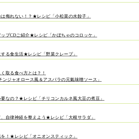
力は侮れない！？★レシピ「小松菜の水餃子」
アップCDご紹介★レシピ「かぼちゃのコロッケ」
にする食生活★レシピ「野菜クレープ」
良く取る食べ方とは？！
チンジャオロース風＆アスパラの元氣味噌ソース」
必要なの？★レシピ「チリコンカルネ風大豆の煮豆」
て、自律神経を整えよう★レシピ「大根サラダ」
活を！★レシピ「オニオンスティック」