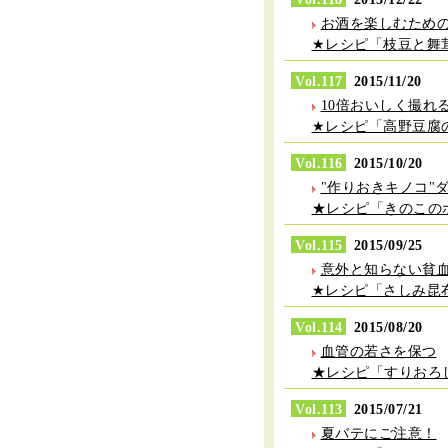
お酒を楽しむため
★レシピ「枝豆と舞
Vol.117
2015/11/20
10倍おいしく撮れ
★レシピ「高野豆腐
Vol.116
2015/10/20
"作りおきキノコ"
★レシピ「きのこの
Vol.115
2015/09/25
意外と知らない貧
★レシピ「さしみ昆
Vol.114
2015/08/20
血管の若さを保つ
★レシピ「すりおろ
Vol.113
2015/07/21
夏バテにご注意！