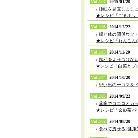
Vol.107
2015/01/20
睡眠を見直しまし
★レシピ「ごまホッ
Vol.106
2014/12/22
腸と体の関係ウソ
★レシピ「れんこん
Vol.105
2014/11/20
風邪をよせつけない
★レシピ「白菜とブ
Vol.104
2014/10/20
思い出の一コマを
Vol.103
2014/09/22
薬膳でココロとカ
★レシピ「玄妙茶パ
Vol.102
2014/08/20
食べて痩せる"健康