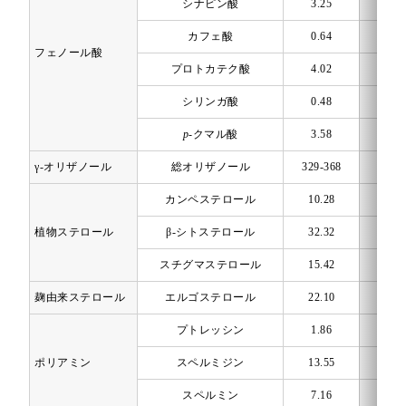
シナピン酸
3.25
mg/1
カフェ酸
0.64
mg/1
フェノール酸
プロトカテク酸
4.02
mg/1
シリンガ酸
0.48
mg/1
p
-クマル酸
3.58
mg/1
γ-オリザノール
総オリザノール
329-368
mg/1
カンペステロール
10.28
mg/1
植物ステロール
β-シトステロール
32.32
mg/1
スチグマステロール
15.42
mg/1
麹由来ステロール
エルゴステロール
22.10
mg/1
プトレッシン
1.86
mg/1
ポリアミン
スペルミジン
13.55
mg/1
スペルミン
7.16
mg/1