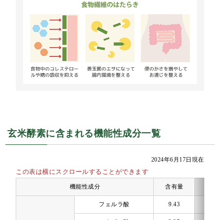
玄米酵素に含まれる機能性成分一覧
2024年6月17日現在
この表は横にスクロールすることができます
機能性成分
含有量
単
フェルラ酸
9.43
mg/1