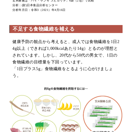
玄米酵素は「ハイ・ゲンキ スピルリナ」6袋（21g）で比較
分析：(財)日本食品分析センター
分析年月日：令和3（2021）年4月16日
不足する食物繊維を補える
健康予防の観点から考えると、成人では食物繊維を1日2
4g以上（できれば1,000kcalあたり14g）とるのが理想と
されています。しかし、20代から50代の男女で、1日の
食物繊維の目標量を下回っています。
「1日プラス5g」食物繊維をとるように心がけましょ
う。