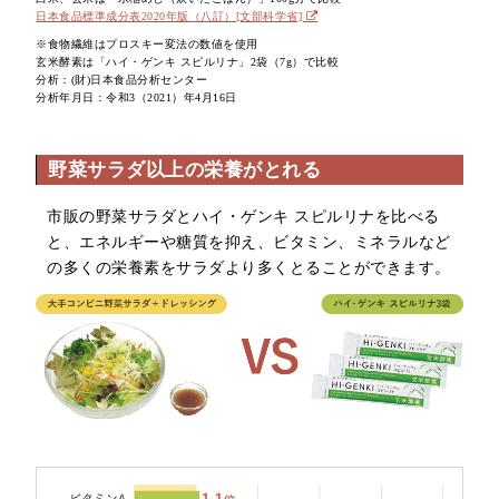
日本食品標準成分表2020年版（八訂）[文部科学省]
※食物繊維はプロスキー変法の数値を使用
玄米酵素は「ハイ・ゲンキ スピルリナ」2袋（7g）で比較
分析：(財)日本食品分析センター
分析年月日：令和3（2021）年4月16日
野菜サラダ以上の栄養がとれる
市販の野菜サラダとハイ・ゲンキ スピルリナを比べる
と、エネルギーや糖質を抑え、ビタミン、ミネラルなど
の多くの栄養素をサラダより多くとることができます。