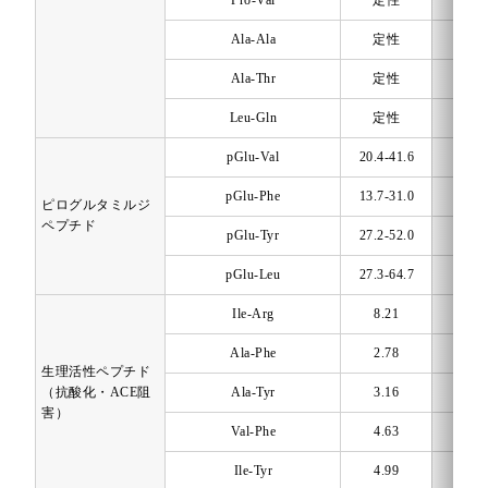
Pro-Val
定性
-
Ala-Ala
定性
-
Ala-Thr
定性
-
Leu-Gln
定性
-
pGlu-Val
20.4-41.6
mg/1
pGlu-Phe
13.7-31.0
mg/1
ピログルタミルジ
ペプチド
pGlu-Tyr
27.2-52.0
mg/1
pGlu-Leu
27.3-64.7
mg/1
Ile-Arg
8.21
mg/1
Ala-Phe
2.78
mg/1
生理活性ペプチド
（抗酸化・ACE阻
Ala-Tyr
3.16
mg/1
害）
Val-Phe
4.63
mg/1
Ile-Tyr
4.99
mg/1