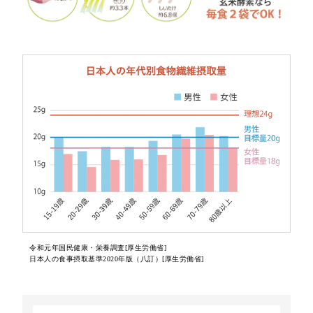
令和元年国民健康・栄養調査[厚生労働省]
日本人の食事摂取基準2020年版（八訂）[厚生労働省]