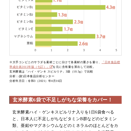
※大手コンビニのサラダを素材ごとに分けて各素材の重さを量り、
「日本食品標
準成分表2015年版（七訂）」
を元に含有量を算出して比較。
玄米酵素は「ハイ・ゲンキ スピルリナ」3袋（10.5g）で比較
分析：(財)日本食品分析センター
分析年月日：令和3（2021）年4月16日
玄米酵素6袋で不足しがちな栄養をカバー！
玄米酵素ハイ・ゲンキスピルリナ入りを1日6袋食べる
と、日本人に不足しがちなビタミンB群などのビタミン
類、亜鉛やマグネシウムなどのミネラルのほとんどをカ