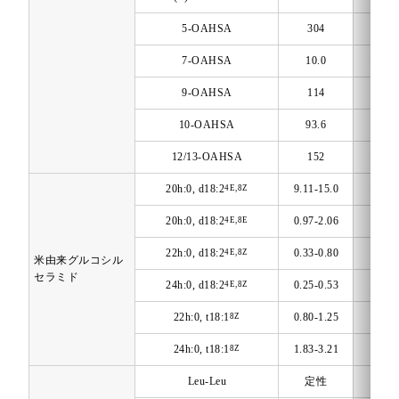
5-OAHSA
304
µg/1
7-OAHSA
10.0
µg/1
9-OAHSA
114
µg/1
10-OAHSA
93.6
µg/1
12/13-OAHSA
152
µg/1
20h:0, d18:2
9.11-15.0
mg/1
4E,8Z
20h:0, d18:2
0.97-2.06
mg/1
4E,8E
22h:0, d18:2
0.33-0.80
mg/1
4E,8Z
米由来グルコシル
セラミド
24h:0, d18:2
0.25-0.53
mg/1
4E,8Z
22h:0, t18:1
0.80-1.25
mg/1
8Z
24h:0, t18:1
1.83-3.21
mg/1
8Z
Leu-Leu
定性
-