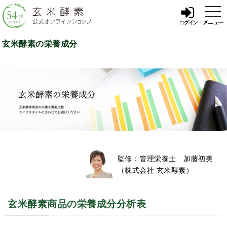
t
o
g
g
l
玄米酵素の栄養成分
e
n
a
v
i
g
a
t
i
o
n
監修：管理栄養士 加藤初美
（株式会社 玄米酵素）
玄米酵素商品の栄養成分分析表