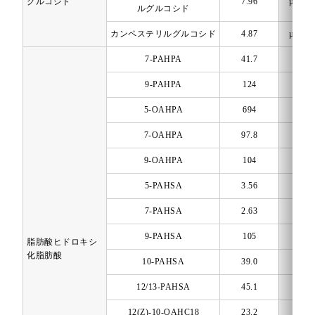
グルコシド
7.96
µmol/
ルグルコシド
カンペステリルグルコシド
4.87
µmol/
7-PAHPA
41.7
µg/1
9-PAHPA
124
µg/1
5-OAHPA
694
µg/1
7-OAHPA
97.8
µg/1
9-OAHPA
104
µg/1
5-PAHSA
3.56
µg/1
7-PAHSA
2.63
µg/1
9-PAHSA
105
µg/1
脂肪酸ヒドロキシ
化脂肪酸
10-PAHSA
39.0
µg/1
12/13-PAHSA
45.1
µg/1
12(Z)-10-OAHC18
23.2
µg/1