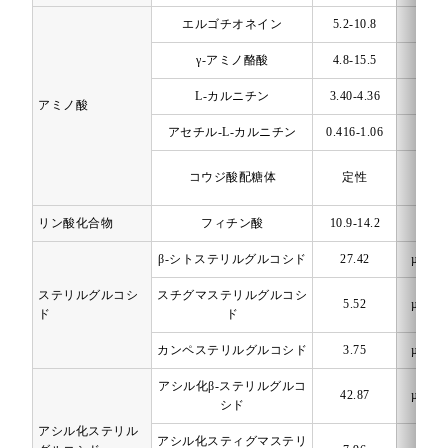
エルゴチオネイン
5.2-10.8
mg/1
γ-アミノ酪酸
4.8-15.5
mg/1
L-カルニチン
3.40-4.36
mg/1
アミノ酸
アセチル-L-カルニチン
0.416-1.06
mg/1
コウジ酸配糖体
定性
-
リン酸化合物
フィチン酸
10.9-14.2
mg/1
β-シトステリルグルコシド
27.42
µmol/
ステリルグルコシ
スチグマステリルグルコシ
5.52
µmol/
ド
ド
カンペステリルグルコシド
3.75
µmol/
アシル化β-ステリルグルコ
42.87
µmol/
シド
アシル化ステリル
アシル化スティグマステリ