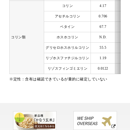
コリン
4.17
mg/1
アセチルコリン
0.706
mg/1
ベタイン
67.7
mg/1
コリン類
ホスホコリン
N.D.
mg/1
グリセロホスホリルコリン
55.5
mg/1
リゾホスファチジルコリン
1.19
mg/1
リゾスフィンゴミエリン
0.0122
mg/1
※定性：含有は確認できているが量的に確定していない