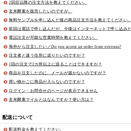
2回目以降の注文方法を教えてください。
玄米酵素を販売したいのですが。
無料サンプルを申し込んだ後の商品注文方法を教えてください
前回は電話で申し込んだが、今後はインターネットで申し込み
電話注文が可能な営業時間を教えてください。
海外から注文したい／Do you accept an order from overseas?
注文者と違う住所に送りたいのですが？
1回の注文で2カ所以上に送ることはできますか？
商品を注文したのに、メールが届かないのですが？
買い物かごに商品が入らないのですが？
ログイン・お問合せのページが表示できません
玄米酵素マイルとはなんですか？使い方は？
配送について
配送料金を教えてください。