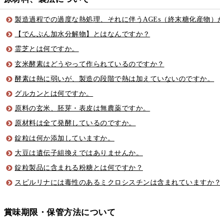
製造過程での過度な熱処理、それに伴うAGEs（終末糖化産物）
【でんぷん加水分解物】とはなんですか？
霊芝とは何ですか。
玄米酵素はどうやって作られているのですか？
酵素は熱に弱いが、製造の段階で熱は加えていないのですか。
グルカンとは何ですか。
原料の玄米、胚芽・表皮は無農薬ですか。
原材料は全て発酵しているのですか。
錠粒は何か添加していますか。
大豆は遺伝子組換えではありませんか。
錠粒製品に含まれる粉糖とは何ですか？
スピルリナには毒性のあるミクロシスチンは含まれていますか
賞味期限・保管方法について