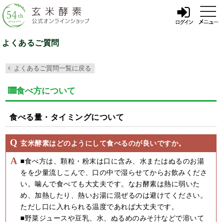
t
o
g
g
l
よくあるご質問
e
n
a
よくあるご質問一覧に戻る
v
i
g
食べ方について
a
t
i
o
食べる量・タイミングについて
n
玄米酵素はどのようにして食べるのが良いですか。
■食べ方は、顆粒・粉末は口に含み、水またはぬるのお湯
をを少量流しこんで、口の中で湿らせてからお飲みくださ
い。噛んで食べても大丈夫です。なお酵素は熱に弱いた
め、加熱したり、熱いお湯に混ぜるのは避けてください。
ただし口に入れられる温度であれば大丈夫です。
■野菜ジュースや豆乳、水、ぬるめのみそ汁などで溶いて