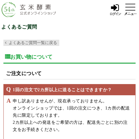
t
o
g
g
l
よくあるご質問
e
n
a
よくあるご質問一覧に戻る
v
i
g
お買い物について
a
t
i
o
ご注文について
n
1回の注文で2カ所以上に送ることはできますか？
申し訳ありませんが、現在承っておりません。
オンラインショップでは、1回の注文につき、1カ所の配送
先に限定しております。
2カ所以上への発送をご希望の方は、配送先ごとに別の注
文をお手続きください。