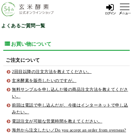
t
o
g
g
l
よくあるご質問一覧
e
n
a
v
お買い物について
i
g
a
t
ご注文について
i
o
2回目以降の注文方法を教えてください。
n
玄米酵素を販売したいのですが。
無料サンプルを申し込んだ後の商品注文方法を教えてくださ
い。
前回は電話で申し込んだが、今後はインターネットで申し込
みたい。
電話注文が可能な営業時間を教えてください。
海外から注文したい／Do you accept an order from overseas?