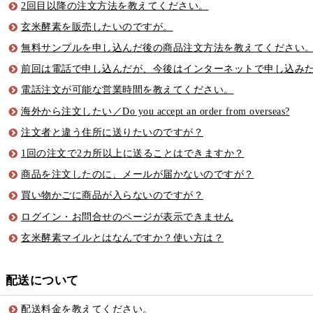
2回目以降の注文方法を教えてください。
玄米酵素を販売したいのですが。
無料サンプルを申し込んだ後の商品注文方法を教えてください
前回は電話で申し込んだが、今後はインターネットで申し込み
電話注文が可能な営業時間を教えてください。
海外から注文したい／Do you accept an order from overseas?
注文者と違う住所に送りたいのですが？
1回の注文で2カ所以上に送ることはできますか？
商品を注文したのに、メールが届かないのですが？
買い物かごに商品が入らないのですが？
ログイン・お問合せのページが表示できません
玄米酵素マイルとはなんですか？使い方は？
配送について
配送料金を教えてください。