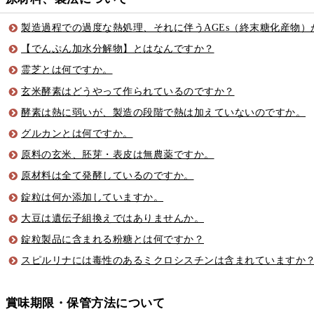
製造過程での過度な熱処理、それに伴うAGEs（終末糖化産物）
【でんぷん加水分解物】とはなんですか？
霊芝とは何ですか。
玄米酵素はどうやって作られているのですか？
酵素は熱に弱いが、製造の段階で熱は加えていないのですか。
グルカンとは何ですか。
原料の玄米、胚芽・表皮は無農薬ですか。
原材料は全て発酵しているのですか。
錠粒は何か添加していますか。
大豆は遺伝子組換えではありませんか。
錠粒製品に含まれる粉糖とは何ですか？
スピルリナには毒性のあるミクロシスチンは含まれていますか
賞味期限・保管方法について