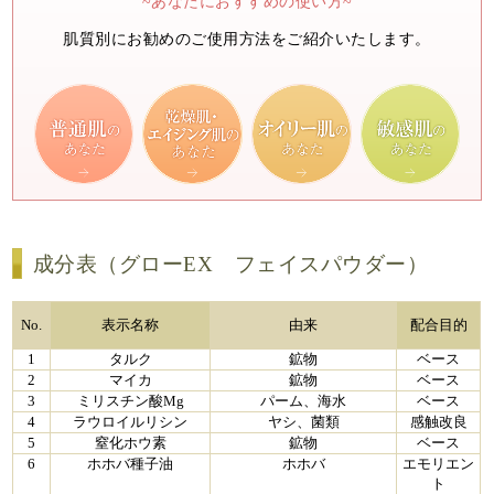
~あなたにおすすめの使い方~
肌質別にお勧めのご使用方法をご紹介いたします。
成分表（グローEX フェイスパウダー）
No.
表示名称
由来
配合目的
1
タルク
鉱物
ベース
2
マイカ
鉱物
ベース
3
ミリスチン酸Mg
パーム、海水
ベース
4
ラウロイルリシン
ヤシ、菌類
感触改良
5
窒化ホウ素
鉱物
ベース
6
ホホバ種子油
ホホバ
エモリエン
ト