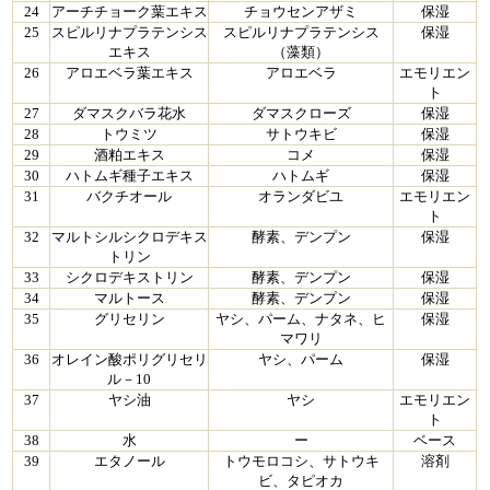
24
アーチチョーク葉エキス
チョウセンアザミ
保湿
25
スピルリナプラテンシス
スピルリナプラテンシス
保湿
エキス
（藻類）
26
アロエベラ葉エキス
アロエベラ
エモリエン
ト
27
ダマスクバラ花水
ダマスクローズ
保湿
28
トウミツ
サトウキビ
保湿
29
酒粕エキス
コメ
保湿
30
ハトムギ種子エキス
ハトムギ
保湿
31
バクチオール
オランダビユ
エモリエン
ト
32
マルトシルシクロデキス
酵素、デンプン
保湿
トリン
33
シクロデキストリン
酵素、デンプン
保湿
34
マルトース
酵素、デンプン
保湿
35
グリセリン
ヤシ、パーム、ナタネ、ヒ
保湿
マワリ
36
オレイン酸ポリグリセリ
ヤシ、パーム
保湿
ル－10
37
ヤシ油
ヤシ
エモリエン
ト
38
水
ー
ベース
39
エタノール
トウモロコシ、サトウキ
溶剤
ビ、タピオカ