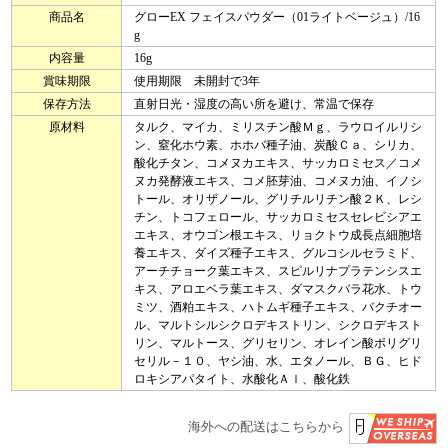
商品名
グローEX フェイスパウダー（01ライトベージュ）/16
g
内容量
16g
賞味期限
使用期限 未開封で3年
保存方法
直射日光・湿度の高い所を避け、常温で保存
原材料
タルク、マイカ、ミリスチン酸Ｍｇ、ラウロイルリシ
ン、窒化ホウ素、ホホバ種子油、炭酸Ｃａ、シリカ、
酸化チタン、コメヌカエキス、サッカロミセス／コメ
ヌカ発酵液エキス、コメ胚芽油、コメヌカ油、イノシ
トール、オリザノール、グリチルリチン酸２Ｋ、レシ
チン、トコフェロール、サッカロミセスセレビシアエ
エキス、オウゴン根エキス、リョクトウ成長点細胞培
養エキス、ダイズ種子エキス、グルコシルセラミド、
アーチチョーク葉エキス、スピルリナプラテンシスエ
キス、アロエベラ葉エキス、ダマスクバラ花水、トウ
ミツ、酒粕エキス、ハトムギ種子エキス、バクチオー
ル、マルトシルシクロデキストリン、シクロデキスト
リン、マルトース、グリセリン、オレイン酸ポリグリ
セリル－１０、ヤシ油、水、エタノール、ＢＧ、ヒド
ロキシアパタイト、水酸化Ａｌ、酸化鉄
海外への配送はこちらから