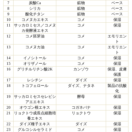
7
炭酸Ca
鉱物
ベース
8
シリカ
鉱物
ベース
9
酸化チタン
鉱物
ベース
10
コメヌカエキス
コメ
保湿
11
サッカロミセス／コメヌ
コメ
保湿
カ発酵液エキス
12
コメ胚芽油
コメ
エモリエン
ト
13
コメヌカ油
コメ
エモリエン
ト
14
イノシトール
コメ
保湿
15
オリザノール
コメ
保湿
16
グリチルリチン酸2K
カンゾウ
保湿、皮膚
保護
17
レシチン
ダイズ
保湿
18
トコフェロール
ダイズ、ナタネ
製品の抗酸
化
19
サッカロミセスセレビシ
酵母
保湿
アエエキス
20
オウゴン根エキス
コガネバナ
保湿
21
リョクトウ成長点細胞培
リョクトウ
保湿
養エキス
22
ダイズ種子エキス
ダイズ
保湿
23
グルコシルセラミド
コメ
保湿