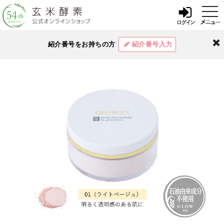
t
o
g
g
l
閉
紹介番号をお持ちの方
紹介番号入力
e
じ
n
a
る
v
i
g
a
t
i
o
n