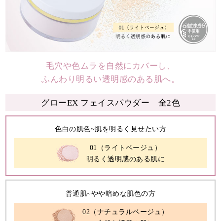
毛穴や色ムラを自然にカバーし、
ふんわり明るい透明感のある肌へ。
グローEX フェイスパウダー 全2色
色白の肌色~肌を明るく見せたい方
01（ライトベージュ）
明るく透明感のある肌に
普通肌~やや暗めな肌色の方
02（ナチュラルベージュ）