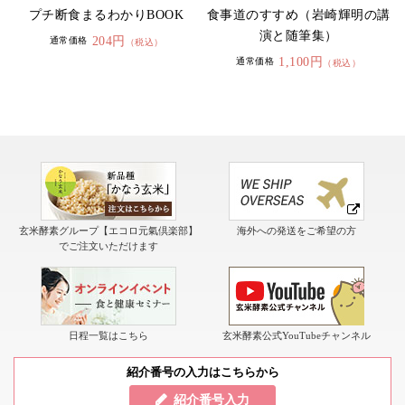
プチ断食まるわかりBOOK
食事道のすすめ（岩崎輝明の講
演と随筆集）
204円
通常価格
（税込）
1,100円
通常価格
（税込）
玄米酵素グループ【エコロ元氣倶楽部】
海外への発送をご希望の方
でご注文いただけます
日程一覧はこちら
玄米酵素公式YouTubeチャンネル
紹介番号の入力はこちらから
紹介番号入力