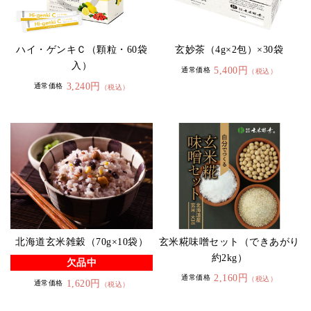
ハイ・ゲンキＣ（顆粒・60袋
玄妙茶（4g×2包）×30袋
入）
5,400円
通常価格
（税込）
3,240円
通常価格
（税込）
玄米糀味噌セット（できあがり
北海道玄米雑穀（70g×10袋）
約2kg）
欠品中
2,160円
通常価格
（税込）
1,620円
通常価格
（税込）