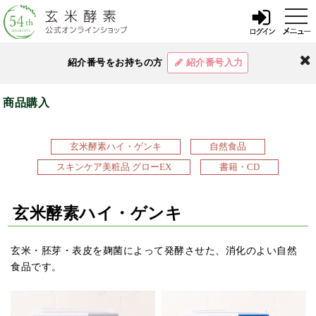
t
o
g
g
l
閉
紹介番号をお持ちの方
紹介番号入力
e
じ
n
a
る
v
商品購入
i
g
a
t
玄米酵素ハイ・ゲンキ
自然食品
i
o
スキンケア美粧品 グローEX
書籍・CD
n
玄米酵素ハイ・ゲンキ
玄米・胚芽・表皮を麹菌によって発酵させた、消化のよい自然
食品です。