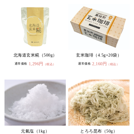
北海道玄米糀（500g）
玄米珈琲（4.5g×20袋）
1,296円
2,160円
通常価格
通常価格
（税込）
（税込）
元氣塩（1kg）
とろろ昆布（50g）