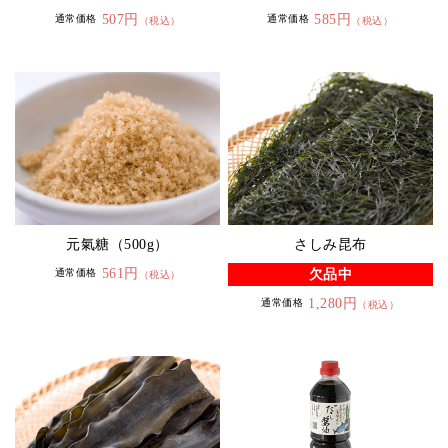
507円
585円
通常価格
通常価格
（税込）
（税込）
元氣糖（500g）
さしみ昆布
561円
欠品中
通常価格
（税込）
1,280円
通常価格
（税込）