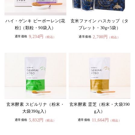
ハイ・ゲンキ ビーポーレン[花
玄米ファイン ハスカップ（タ
粉]（顆粒・90袋入）
ブレット・30g×5袋）
9,234円
2,700円
通常価格
通常価格
（税込）
（税込）
玄米酵素 スピルリナ（粉末・
玄米酵素 霊芝（粉末・大袋390
大袋390g入）
g入）
5,832円
11,664円
通常価格
通常価格
（税込）
（税込）