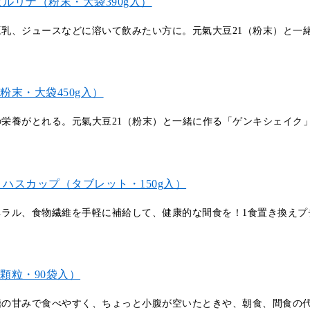
ピルリナ（粉末・大袋390g入）
豆乳、ジュースなどに溶いて飲みたい方に。元氣大豆21（粉末）と一
粉末・大袋450g入）
栄養がとれる。元氣大豆21（粉末）と一緒に作る「ゲンキシェイク
 ハスカップ（タブレット・150g入）
ネラル、食物繊維を手軽に補給して、健康的な間食を！1食置き換えプ
（顆粒・90袋入）
糖の甘みで食べやすく、ちょっと小腹が空いたときや、朝食、間食の