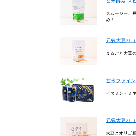
玄米酵素 ス
スムージー、
め！
元氣大豆21（
まるごと大豆の
玄米ファイン
ビタミン・ミ
元氣大豆21
大豆とオリゴ