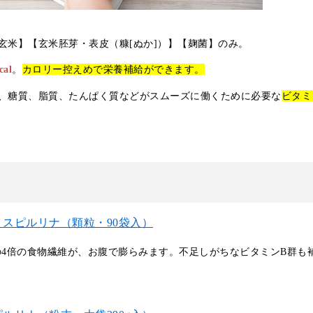
玄米】【玄米胚芽・表皮（糠[ぬか]）】【麹菌】のみ。
al
。
カロリー控えめで栄養補給ができます。
、糖質、脂質、たんぱく質などがスムーズに働くために必要な
ビタミ
 スピルリナ（顆粒・90袋入）
の4倍の食物繊維が、お腹で膨らみます。不足しがちなビタミンB群も