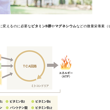
に変えるのに必要な
ビタミンB群
や
マグネシウム
などの微量栄養素（