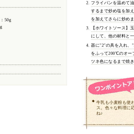
フライパンを温めて
するまで炒め塩を加
を加えてさらに炒め
：50g
g
【ホワイトソース】
にして、他の材料と
器に"2"の具を入れ、
をふって200℃のオー
ツネ色になるまで焼
牛乳も小麦粉も使
ス。色々な料理に
ね♪