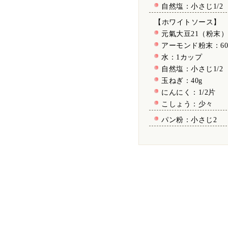
自然塩：小さじ1/2
【ホワイトソース】
元氣大豆21（粉末）
アーモンド粉末：60
水：1カップ
自然塩：小さじ1/2
玉ねぎ：40g
にんにく：1/2片
こしょう：少々
パン粉：小さじ2