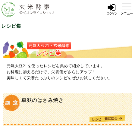
t
o
g
g
l
レシピ集
e
n
a
v
i
g
a
t
i
元氣大豆21を使ったレシピを集めて紹介しています。
o
お料理に加えるだけで、栄養価がさらにアップ！
n
美味しくて栄養たっぷりのレシピをぜひお試しください。
車麩のはさみ焼き