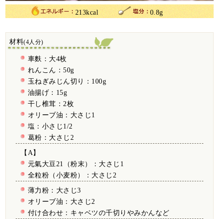
213kcal
0.8g
材料
(4人分)
車麩：大4枚
れんこん：50g
玉ねぎみじん切り：100g
油揚げ：15g
干し椎茸：2枚
オリーブ油：大さじ1
塩：小さじ1/2
葛粉：大さじ2
【A】
元氣大豆21（粉末）：大さじ1
全粒粉（小麦粉）：大さじ2
薄力粉：大さじ3
オリーブ油：大さじ2
付け合わせ：キャベツの千切りやみかんなど