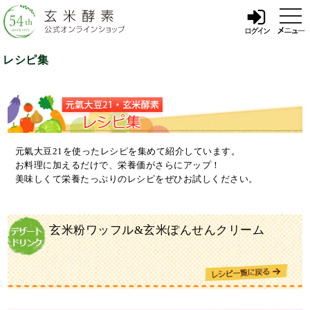
t
o
g
g
l
レシピ集
e
n
a
v
i
g
a
t
i
元氣大豆21を使ったレシピを集めて紹介しています。
o
お料理に加えるだけで、栄養価がさらにアップ！
n
美味しくて栄養たっぷりのレシピをぜひお試しください。
玄米粉ワッフル&玄米ぽんせんクリーム