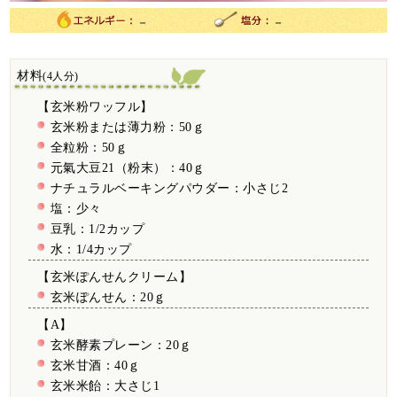
－
－
材料
(4人分)
【玄米粉ワッフル】
玄米粉または薄力粉：50ｇ
全粒粉：50ｇ
元氣大豆21（粉末）：40ｇ
ナチュラルベーキングパウダー：小さじ2
塩：少々
豆乳：1/2カップ
水：1/4カップ
【玄米ぽんせんクリーム】
玄米ぽんせん：20ｇ
【A】
玄米酵素プレーン：20ｇ
玄米甘酒：40ｇ
玄米米飴：大さじ1