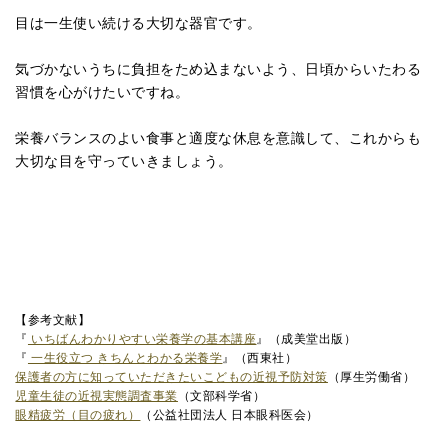
目は一生使い続ける大切な器官です。
気づかないうちに負担をため込まないよう、日頃からいたわる
習慣を心がけたいですね。
栄養バランスのよい食事と適度な休息を意識して、これからも
大切な目を守っていきましょう。
【参考文献】
『
いちばんわかりやすい栄養学の基本講座
』（成美堂出版）
『
一生役立つ きちんとわかる栄養学
』（西東社）
保護者の方に知っていただきたいこどもの近視予防対策
（厚生労働省）
児童生徒の近視実態調査事業
（文部科学省）
眼精疲労（目の疲れ）
（公益社団法人 日本眼科医会）