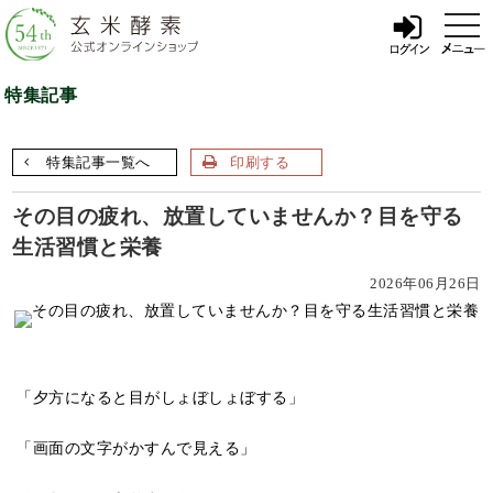
t
o
g
g
l
特集記事
e
n
a
v
特集記事一覧へ
印刷する
i
g
a
その目の疲れ、放置していませんか？目を守る
t
i
生活習慣と栄養
o
n
2026年06月26日
「夕方になると目がしょぼしょぼする」
「画面の文字がかすんで見える」