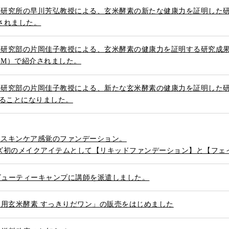
究所の早川芳弘教授による、玄米酵素の新たな健康力を証明した研究の論文が、
掲載されました。
学研究部の片岡佳子教授による、玄米酵素の健康力を証明する研究成
＆M）で紹介されました。
部の片岡佳子教授による、新たな玄米酵素の健康力を証明した研究論文が、学術誌
されることになりました。
、スキンケア感覚のファンデーション。
ズ初のメイクアイテムとして【リキッドファンデーション】と【フェ
 ビューティーキャンプに講師を派遣しました。
犬用玄米酵素 すっきりだワン」の販売をはじめました