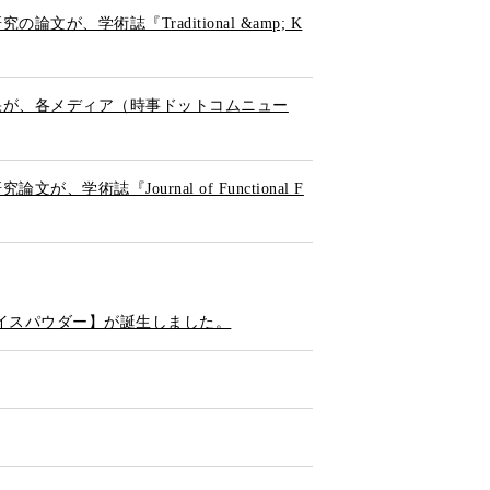
学術誌『Traditional &amp; K
果が、各メディア（時事ドットコムニュー
『Journal of Functional F
イスパウダー】が誕生しました。