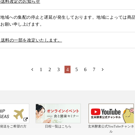
らの送料改定のお知らせ
部地域への集配の停止と遅延が発生しております。地域によっては商
うお願い申し上げます。
り、送料の一部を改定いたします。
1
2
3
4
5
6
7
の発送をご希望の方
日程一覧はこちら
玄米酵素公式YouTubeチャンネ
ル