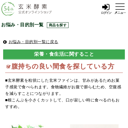
t
o
g
g
l
お悩み・目的別一覧
商品を探す
e
n
a
v
お悩み・目的別一覧に戻る
i
g
a
栄養・食生活に関すること
t
i
腹持ちの良い間食を探している方
o
n
■玄米酵素を粒状にした玄米ファインは、甘みがあるためお菓
子感覚で食べられます。食物繊維がお腹で膨らむため、空腹感
を減らすことにつながります。
■根こんぶを小さくカットして、口が寂しい時に食べるのもお
すすめ。