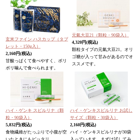
元氣大豆21（顆粒・90袋入）
玄米ファイン ハスカップ（タブ
4,320円(税込)
レット・150g入）
顆粒タイプの元氣大豆21。オリ
2,160円(税込)
ゴ糖が入って甘みがあるのでオ
甘酸っぱくて食べやすく、ポリ
ススメです。
ポリ噛んで食べられます。
ハイ・ゲンキ スピルリナ（顆
ハイ・ゲンキスピルリナ お試し
粒・90袋入）
サイズ（顆粒・30袋入）
5,832円(税込)
2,160円(税込)
食物繊維がたっぷりで小腹が空
ハイ・ゲンキスピルリナが30袋
いたときにもピッタリ。
入っています。まずは試してみ