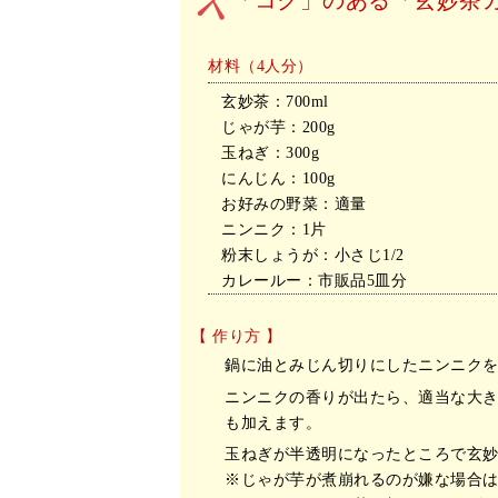
材料（4人分）
玄妙茶：700ml
じゃが芋：200g
玉ねぎ：300g
にんじん：100g
お好みの野菜：適量
ニンニク：1片
粉末しょうが：小さじ1/2
カレールー：市販品5皿分
【 作り方 】
鍋に油とみじん切りにしたニンニク
ニンニクの香りが出たら、適当な大
も加えます。
玉ねぎが半透明になったところで玄
※じゃが芋が煮崩れるのが嫌な場合は