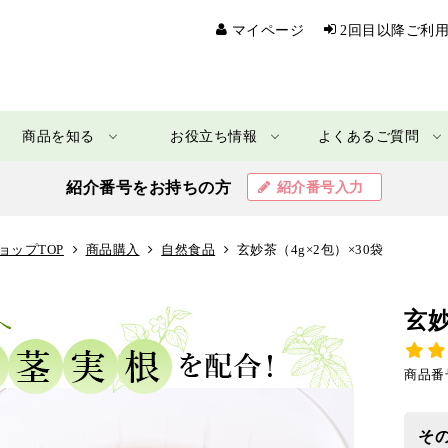
マイページ
2回目以降ご利
商品を知る
お役立ち情報
よくあるご質問
紹介番号をお持ちの方
紹介番号入力
ョップTOP
商品購入
自然食品
玄妙茶（4g×2包）×30袋
玄妙
商品番
そ