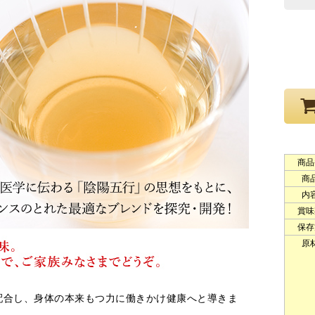
商品
商
内
賞味
保存
原
配合し、身体の本来もつ力に働きかけ健康へと導きま