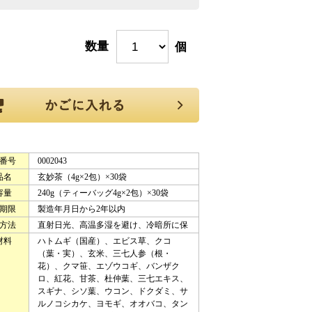
数量
個
番号
0002043
品名
玄妙茶（4g×2包）×30袋
容量
240g（ティーバッグ4g×2包）×30袋
期限
製造年月日から2年以内
方法
直射日光、高温多湿を避け、冷暗所に保
材料
ハトムギ（国産）、エビス草、クコ
（葉・実）、玄米、三七人参（根・
花）、クマ笹、エゾウコギ、バンザク
ロ、紅花、甘茶、杜仲葉、三七エキス、
スギナ、シソ葉、ウコン、ドクダミ、サ
ルノコシカケ、ヨモギ、オオバコ、タン