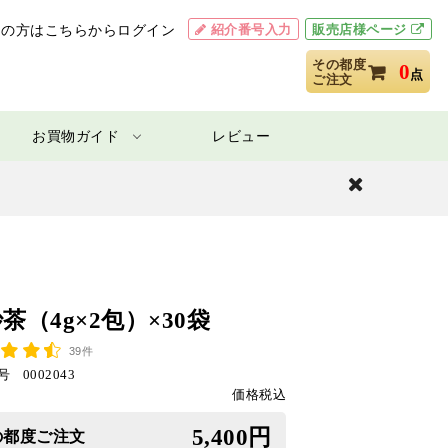
紹介番号入力
販売店様ページ
用の方はこちらからログイン
その都度
0
点
ご注文
お買物ガイド
レビュー
閉
じ
る
茶（4g×2包）×30袋
39件
号
0002043
価格税込
5,400円
の都度ご注文